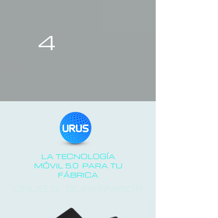
4
LA TECNOLOGÍA
MÓVIL 5.0 PARA TU
FÁBRICA
URUS Q · SUPERVISOR