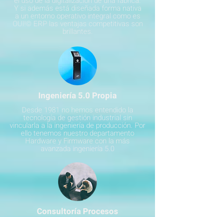
el uso de la digitalización de una fábrica.
Y si además está diseñada forma nativa
a un entorno operativo integral como es
OUI!© ERP las ventajas competitivas son
brillantes.
Ingeniería 5.0 Propia
Desde 1981 no hemos entendido la
tecnología de gestión industrial sin
vincularla a la ingeniería de producción. Por
ello tenemos nuestro departamento
Hardware y Firmware con la más
avanzada ingeniería 5.0
Consultoría Procesos