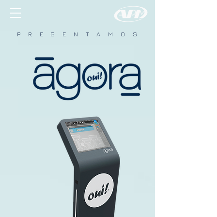
P R E S E N T A M O S