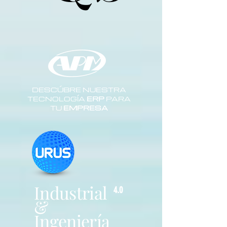
DESCÚBRE NUESTRA
TECNOLOGÍA
ERP
PARA
TU
EMPRESA
Industrial
4.0
&
Ingeniería