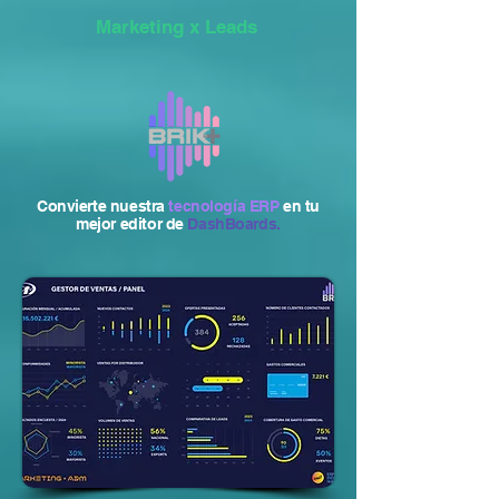
Marketing x Leads
Convierte nuestra
tecnología ERP
en tu
mejor editor de
DashBoards.