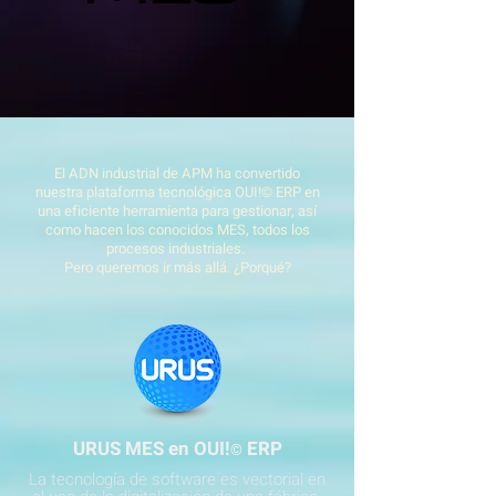
El ADN industrial de APM ha convertido
nuestra plataforma tecnológica OUI!© ERP en
una eficiente herramienta para gestionar, así
como hacen los conocidos MES, todos los
procesos industriales.
Pero queremos ir más allá. ¿Porqué?
URUS MES en OUI!
ERP
©
La tecnología de software es vectorial en