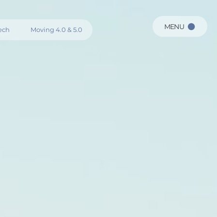
MENU
ech
Moving 4.0 & 5.0