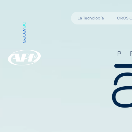
La Tecnología
OROS C
08
/2026
P 