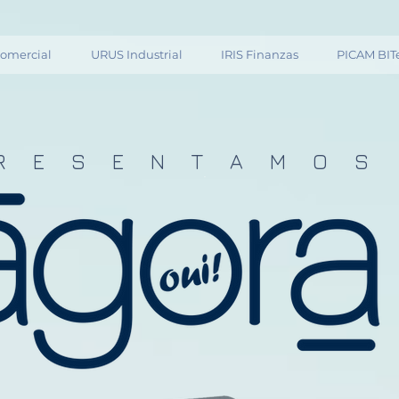
omercial
URUS Industrial
IRIS Finanzas
PICAM BIT
R E S E N T A M O S